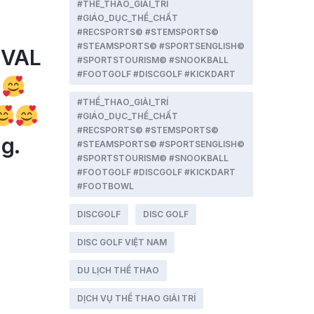
#THỂ_THAO_GIẢI_TRÍ
#GIÁO_DỤC_THỂ_CHẤT
#RECSPORTS© #STEMSPORTS©
#STEAMSPORTS© #SPORTSENGLISH©
IVAL
#SPORTSTOURISM© #SNOOKBALL
#FOOTGOLF #DISCGOLF #KICKDART
#THỂ_THAO_GIẢI_TRÍ
#GIÁO_DỤC_THỂ_CHẤT
#RECSPORTS© #STEMSPORTS©
g.
#STEAMSPORTS© #SPORTSENGLISH©
#SPORTSTOURISM© #SNOOKBALL
#FOOTGOLF #DISCGOLF #KICKDART
#FOOTBOWL
DISCGOLF
DISC GOLF
DISC GOLF VIỆT NAM
DU LỊCH THỂ THAO
DỊCH VỤ THỂ THAO GIẢI TRÍ