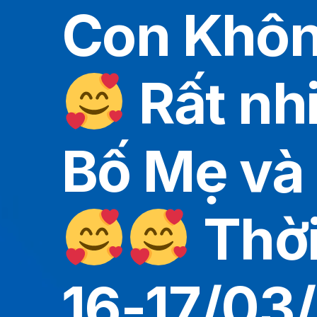
Con Khôn
Rất nh
Bố Mẹ và
Thời
16-17/03