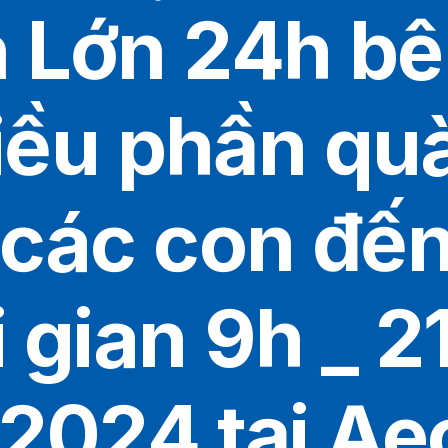
 Lớn 24h b
iều phần qu
 các con đế
 gian 9h _ 2
/2024 tại Ae