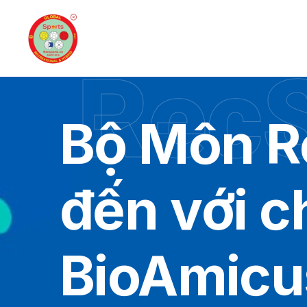
RecS
Bộ Môn R
đến với c
BioAmicu