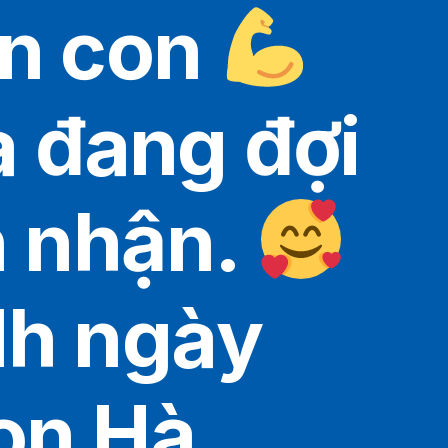
ên con
à đang đợi
n nhận.
1h ngày
on Hà