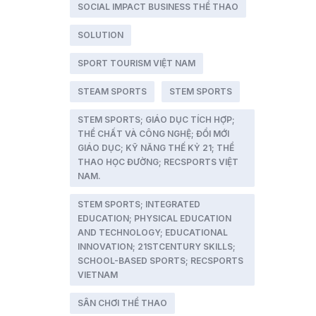
SOCIAL IMPACT BUSINESS THỂ THAO
SOLUTION
SPORT TOURISM VIỆT NAM
STEAM SPORTS
STEM SPORTS
STEM SPORTS; GIÁO DỤC TÍCH HỢP;
THỂ CHẤT VÀ CÔNG NGHỆ; ĐỔI MỚI
GIÁO DỤC; KỸ NĂNG THẾ KỶ 21; THỂ
THAO HỌC ĐƯỜNG; RECSPORTS VIỆT
NAM.
STEM SPORTS; INTEGRATED
EDUCATION; PHYSICAL EDUCATION
AND TECHNOLOGY; EDUCATIONAL
INNOVATION; 21STCENTURY SKILLS;
SCHOOL-BASED SPORTS; RECSPORTS
VIETNAM
SÂN CHƠI THỂ THAO