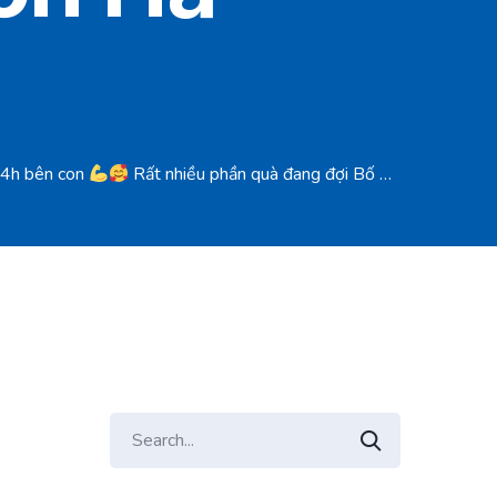
24h bên con
Rất nhiều phần quà đang đợi Bố Mẹ và các con đến nhận.