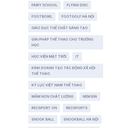
FAIRY SCHOOL
FLYING DISC
FOOTBOWL
FOOTGOLF HÀ NỘI
GIÁO DỤC THỂ CHẤT SÁNG TẠO
GIẢI PHÁP THỂ THAO CHO TRƯỜNG
HỌC
HỌC VIỆN MẶT TRỜI
IT
KINH DOANH TẠO TÁC ĐỘNG XÃ HỘI
THỂ THAO
KỶ LỤC VIỆT NAM THỂ THAO
MẦM NON CHẤT LƯỢNG
NÉM ĐĨA
RECSPORT.VN
RECSPORTS
SNOOK BALL
SNOOKBALL HÀ NỘI