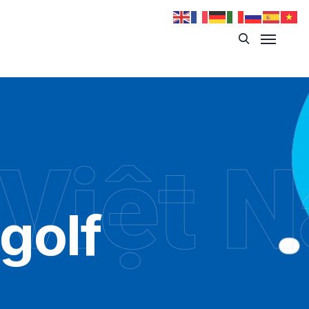
 Việt 
 golf