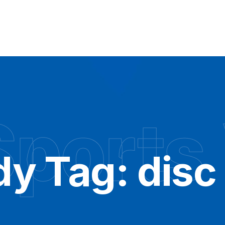
ports
dy Tag:
disc