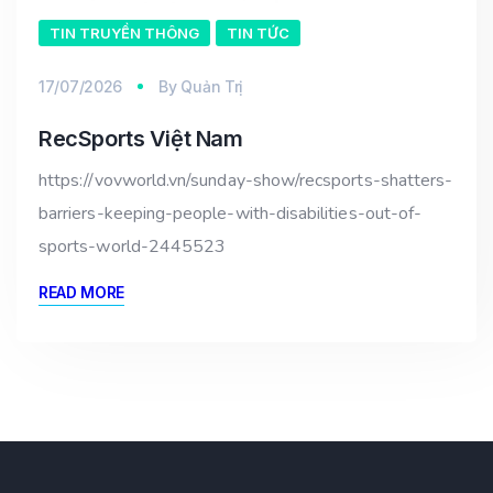
TIN TRUYỀN THÔNG
TIN TỨC
17/07/2026
By
Quản Trị
RecSports Việt Nam
https://vovworld.vn/sunday-show/recsports-shatters-
barriers-keeping-people-with-disabilities-out-of-
sports-world-2445523
READ MORE