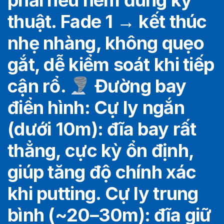
phải nếu ném đúng kỹ
thuật. Fade 1 → kết thúc
nhẹ nhàng, không quẹo
gắt, dễ kiểm soát khi tiếp
cận rổ.
Đường bay
điển hình: Cự ly ngắn
(dưới 10m): đĩa bay rất
thẳng, cực kỳ ổn định,
giúp tăng độ chính xác
khi putting. Cự ly trung
bình (~20–30m): đĩa giữ