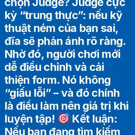
chọn Judge? Judge cực
kỳ “trung thực”: nếu kỹ
thuật ném của bạn sai,
đĩa sẽ phản ánh rõ ràng.
Nhờ đó, người chơi mới
dễ điều chỉnh và cải
thiện form. Nó không
“giấu lỗi” – và đó chính
là điều làm nên giá trị khi
luyện tập!
Kết luận:
Nếu bạn đang tìm kiếm