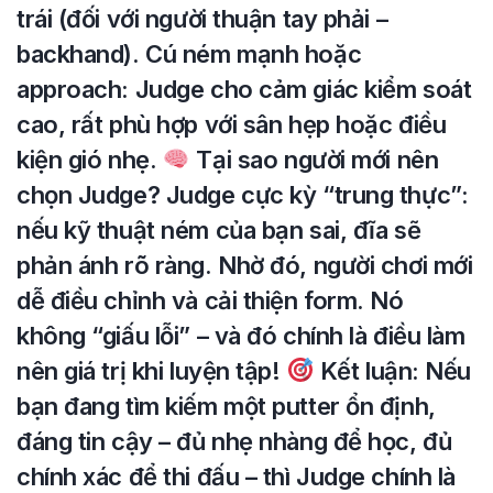
trái (đối với người thuận tay phải –
backhand). Cú ném mạnh hoặc
approach: Judge cho cảm giác kiểm soát
cao, rất phù hợp với sân hẹp hoặc điều
kiện gió nhẹ.
Tại sao người mới nên
chọn Judge? Judge cực kỳ “trung thực”:
nếu kỹ thuật ném của bạn sai, đĩa sẽ
phản ánh rõ ràng. Nhờ đó, người chơi mới
dễ điều chỉnh và cải thiện form. Nó
không “giấu lỗi” – và đó chính là điều làm
nên giá trị khi luyện tập!
Kết luận: Nếu
bạn đang tìm kiếm một putter ổn định,
đáng tin cậy – đủ nhẹ nhàng để học, đủ
chính xác để thi đấu – thì Judge chính là