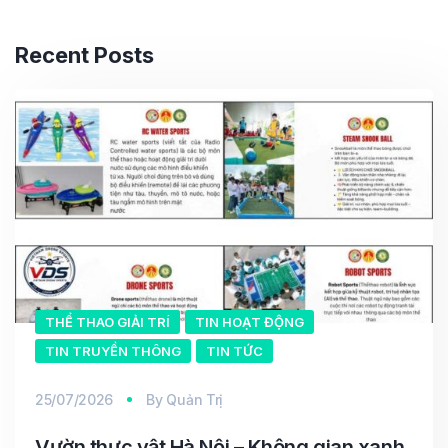
Recent Posts
THỂ THAO GIẢI TRÍ
TIN HOẠT ĐỘNG
TIN TRUYỀN THÔNG
TIN TỨC
25/07/2026
By
Quản Trị
Vườn thực vật Hà Nội – Không gian xanh