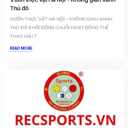
Thủ đô
VƯỜN THỰC VẬT HÀ NỘI – KHÔNG GIAN XANH
THỦ ĐÔ KHỞI ĐỘNG CHUỖI HOẠT ĐỘNG THỂ
THAO GIẢI T
READ MORE