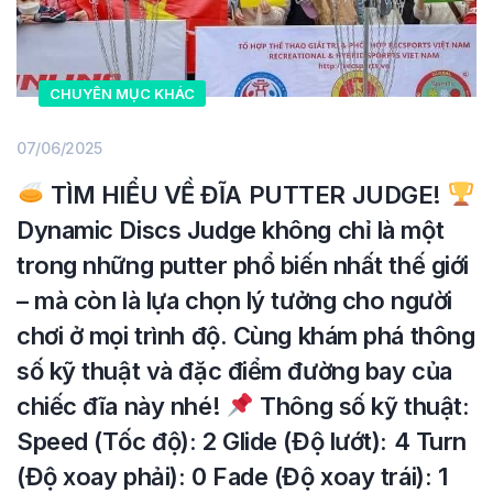
CHUYÊN MỤC KHÁC
07/06/2025
TÌM HIỂU VỀ ĐĨA PUTTER JUDGE!
Dynamic Discs Judge không chỉ là một
trong những putter phổ biến nhất thế giới
– mà còn là lựa chọn lý tưởng cho người
chơi ở mọi trình độ. Cùng khám phá thông
số kỹ thuật và đặc điểm đường bay của
chiếc đĩa này nhé!
Thông số kỹ thuật:
Speed (Tốc độ): 2 Glide (Độ lướt): 4 Turn
(Độ xoay phải): 0 Fade (Độ xoay trái): 1