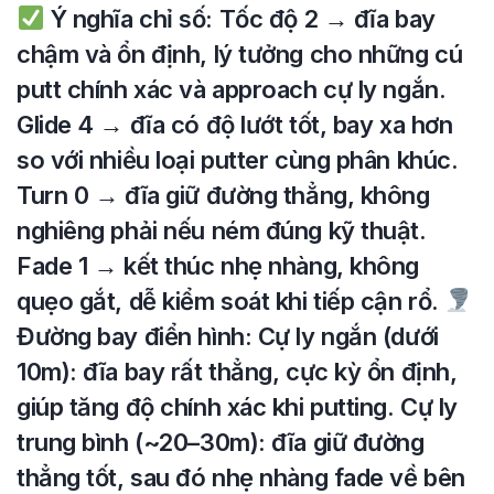
Ý nghĩa chỉ số: Tốc độ 2 → đĩa bay
chậm và ổn định, lý tưởng cho những cú
putt chính xác và approach cự ly ngắn.
Glide 4 → đĩa có độ lướt tốt, bay xa hơn
so với nhiều loại putter cùng phân khúc.
Turn 0 → đĩa giữ đường thẳng, không
nghiêng phải nếu ném đúng kỹ thuật.
Fade 1 → kết thúc nhẹ nhàng, không
quẹo gắt, dễ kiểm soát khi tiếp cận rổ.
Đường bay điển hình: Cự ly ngắn (dưới
10m): đĩa bay rất thẳng, cực kỳ ổn định,
giúp tăng độ chính xác khi putting. Cự ly
trung bình (~20–30m): đĩa giữ đường
thẳng tốt, sau đó nhẹ nhàng fade về bên