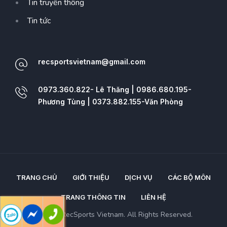
Tin truyền thông
Tin tức
recsportsvietnam@gmail.com
0973.360.822- Lê Thăng | 0986.680.195-
Phương Tùng | 0373.882.155-Văn Phòng
TRANG CHỦ
GIỚI THIỆU
DỊCH VỤ
CÁC BỘ MÔN
TRANG THÔNG TIN
LIÊN HỆ
2026 © RecSports Vietnam. All Rights Reserved.