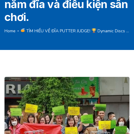
nắm đĩa và điều kiện sân
chơi.
Home
TÌM HIỂU VỀ ĐĨA PUTTER JUDGE!
Dynamic Discs Judge không chỉ là một trong những putter phổ biến nhất thế giới – mà còn là lựa chọn lý tưởng cho người chơi ở mọi trình độ. Cùng khám phá thông số kỹ thuật và đặc điểm đường bay của chiếc đĩa này nhé!