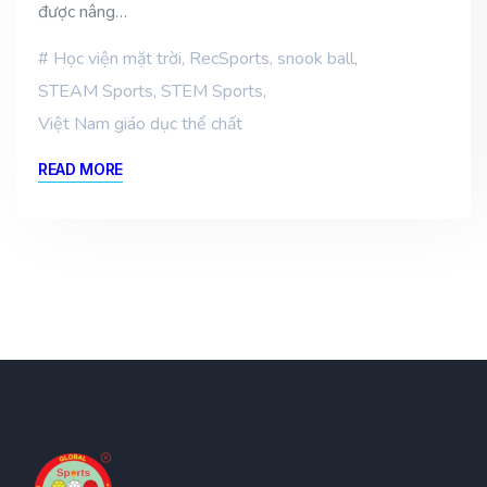
được nâng…
Học viện mặt trời
,
RecSports
,
snook ball
,
STEAM Sports
,
STEM Sports
,
Việt Nam giáo dục thể chất
READ MORE