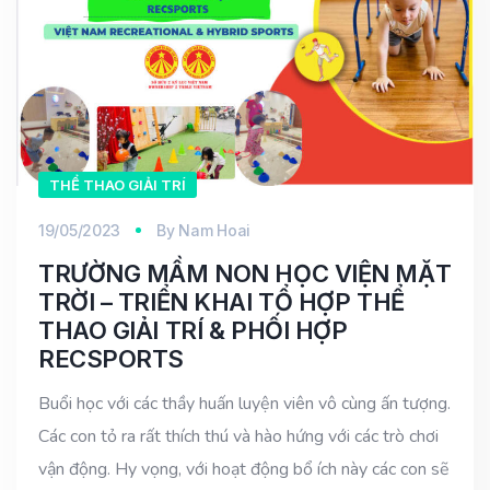
THỂ THAO GIẢI TRÍ
19/05/2023
By
Nam Hoai
TRƯỜNG MẦM NON HỌC VIỆN MẶT
TRỜI – TRIỂN KHAI TỔ HỢP THỂ
THAO GIẢI TRÍ & PHỐI HỢP
RECSPORTS
Buổi học với các thầy huấn luyện viên vô cùng ấn tượng.
Các con tỏ ra rất thích thú và hào hứng với các trò chơi
vận động. Hy vọng, với hoạt động bổ ích này các con sẽ