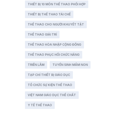
THIẾT BỊ 10 MÔN THỂ THAO PHỐI HỢP
THIẾT BỊ THỂ THAO TÁI CHẾ
THỂ THAO CHO NGƯỜI KHUYẾT TẬT
THỂ THAO GIẢI TRÍ
THỂ THAO HÒA NHẬP CỘNG ĐỒNG
THỂ THAO PHỤC HỒI CHỨC NĂNG
TRIỂN LÃM
TUYỂN SINH MẦM NON
TẠP CHÍ THIẾT BỊ GIÁO DỤC
TỔ CHỨC SỰ KIỆN THỂ THAO
VIỆT NAM GIÁO DỤC THỂ CHẤT
Y TẾ THỂ THAO