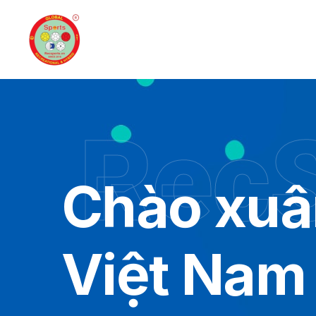
RecS
Chào xuân
Việt Nam 