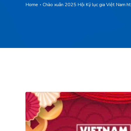
Home
Chào xuân 2025 Hội Kỷ lục gia Việt Nam htt