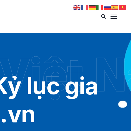
 Việt 
ỷ lục gia
c.vn