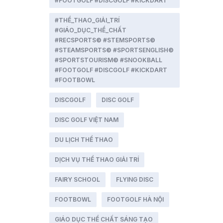
#FOOTGOLF #DISCGOLF #KICKDART
#THỂ_THAO_GIẢI_TRÍ
#GIÁO_DỤC_THỂ_CHẤT
#RECSPORTS© #STEMSPORTS©
#STEAMSPORTS© #SPORTSENGLISH©
#SPORTSTOURISM© #SNOOKBALL
#FOOTGOLF #DISCGOLF #KICKDART
#FOOTBOWL
DISCGOLF
DISC GOLF
DISC GOLF VIỆT NAM
DU LỊCH THỂ THAO
DỊCH VỤ THỂ THAO GIẢI TRÍ
FAIRY SCHOOL
FLYING DISC
FOOTBOWL
FOOTGOLF HÀ NỘI
GIÁO DỤC THỂ CHẤT SÁNG TẠO