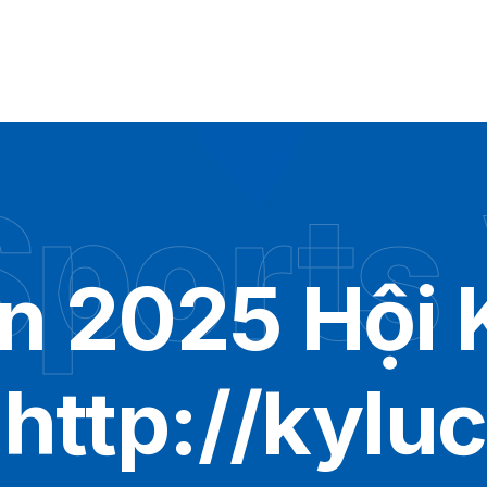
ports
 2025 Hội K
http://kylu