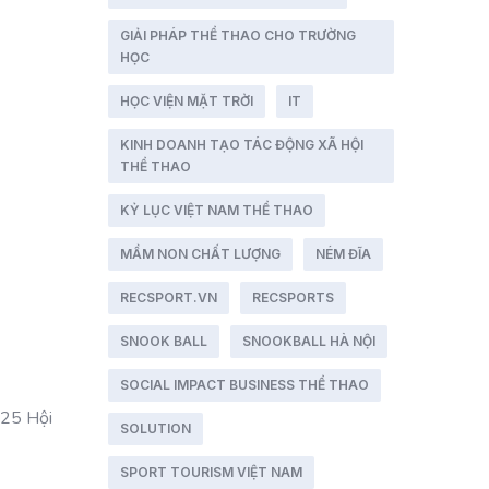
GIẢI PHÁP THỂ THAO CHO TRƯỜNG
HỌC
HỌC VIỆN MẶT TRỜI
IT
KINH DOANH TẠO TÁC ĐỘNG XÃ HỘI
THỂ THAO
KỶ LỤC VIỆT NAM THỂ THAO
MẦM NON CHẤT LƯỢNG
NÉM ĐĨA
RECSPORT.VN
RECSPORTS
SNOOK BALL
SNOOKBALL HÀ NỘI
SOCIAL IMPACT BUSINESS THỂ THAO
025 Hội
SOLUTION
SPORT TOURISM VIỆT NAM