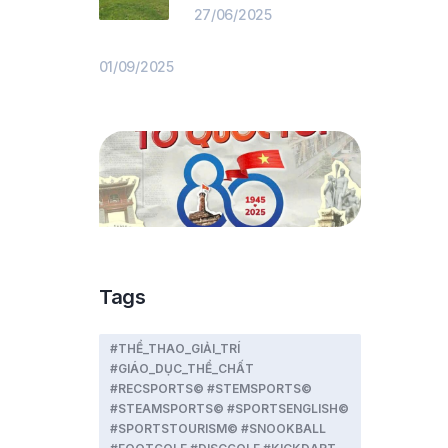
27/06/2025
01/09/2025
Tags
#THỂ_THAO_GIẢI_TRÍ
#GIÁO_DỤC_THỂ_CHẤT
#RECSPORTS© #STEMSPORTS©
#STEAMSPORTS© #SPORTSENGLISH©
#SPORTSTOURISM© #SNOOKBALL