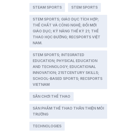
STEAM SPORTS
STEM SPORTS
STEM SPORTS; GIÁO DỤC TÍCH HỢP;
THỂ CHẤT VÀ CÔNG NGHỆ; ĐỔI MỚI
GIÁO DỤC; KỸ NĂNG THẾ KỶ 21; THỂ
THAO HỌC ĐƯỜNG; RECSPORTS VIỆT
NAM.
STEM SPORTS; INTEGRATED
EDUCATION; PHYSICAL EDUCATION
AND TECHNOLOGY; EDUCATIONAL
INNOVATION; 21STCENTURY SKILLS;
SCHOOL-BASED SPORTS; RECSPORTS
VIETNAM
SÂN CHƠI THỂ THAO
SẢN PHẨM THỂ THAO THÂN THIỆN MÔI
TRƯỜNG
TECHNOLOGIES