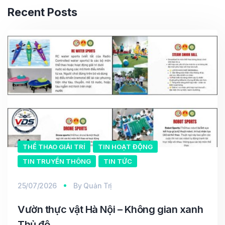
Recent Posts
THỂ THAO GIẢI TRÍ
TIN HOẠT ĐỘNG
TIN TRUYỀN THÔNG
TIN TỨC
25/07/2026
By
Quản Trị
Vườn thực vật Hà Nội – Không gian xanh
Thủ đô