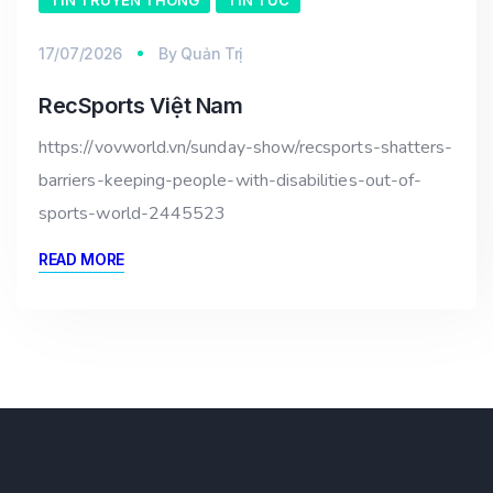
17/07/2026
By
Quản Trị
RecSports Việt Nam
https://vovworld.vn/sunday-show/recsports-shatters-
barriers-keeping-people-with-disabilities-out-of-
sports-world-2445523
READ MORE