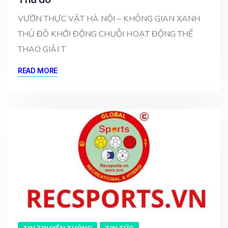
VƯỜN THỰC VẬT HÀ NỘI – KHÔNG GIAN XANH
THỦ ĐÔ KHỞI ĐỘNG CHUỖI HOẠT ĐỘNG THỂ
THAO GIẢI T
READ MORE
TIN TRUYỀN THÔNG
TIN TỨC