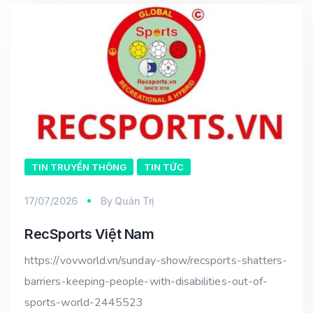
TIN TRUYỀN THÔNG
TIN TỨC
17/07/2026
By
Quản Trị
RecSports Việt Nam
https://vovworld.vn/sunday-show/recsports-shatters-
barriers-keeping-people-with-disabilities-out-of-
sports-world-2445523