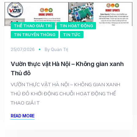
THỂ THAO GIẢI TRÍ
TIN HOẠT ĐỘNG
TIN TRUYỀN THÔNG
TIN TỨC
25/07/2026
By
Quản Trị
Vườn thực vật Hà Nội – Không gian xanh
Thủ đô
VƯỜN THỰC VẬT HÀ NỘI – KHÔNG GIAN XANH
THỦ ĐÔ KHỞI ĐỘNG CHUỖI HOẠT ĐỘNG THỂ
THAO GIẢI T
READ MORE