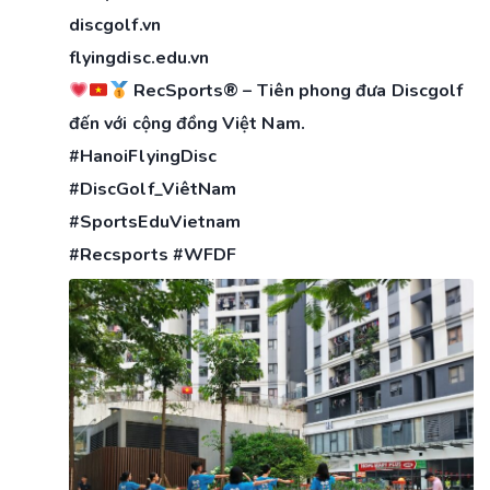
discgolf.vn
flyingdisc.edu.vn
RecSports® – Tiên phong đưa Discgolf
đến với cộng đồng Việt Nam.
#HanoiFlyingDisc
#DiscGolf_ViêtNam
#SportsEduVietnam
#Recsports #WFDF