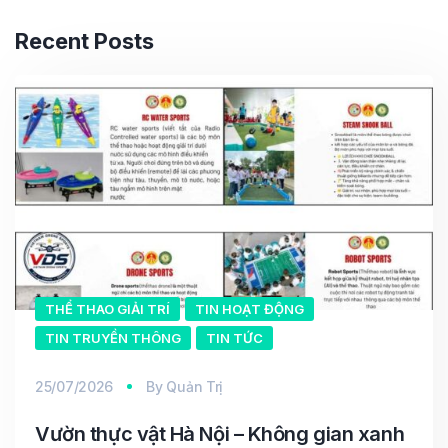
Recent Posts
THỂ THAO GIẢI TRÍ
TIN HOẠT ĐỘNG
TIN TRUYỀN THÔNG
TIN TỨC
25/07/2026
By
Quản Trị
Vườn thực vật Hà Nội – Không gian xanh