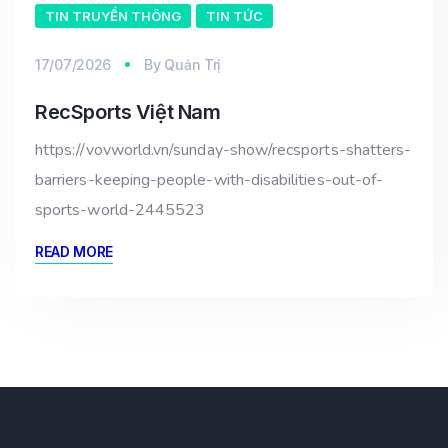
TIN TRUYỀN THÔNG
TIN TỨC
17/07/2026
By
Quản Trị
RecSports Việt Nam
https://vovworld.vn/sunday-show/recsports-shatters-
barriers-keeping-people-with-disabilities-out-of-
sports-world-2445523
READ MORE