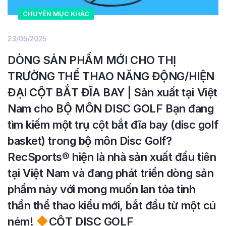
CHUYÊN MỤC KHÁC
23/05/2025
DÒNG SẢN PHẨM MỚI CHO THỊ
TRƯỜNG THỂ THAO NĂNG ĐỘNG/HIỆN
ĐẠI CỘT BẮT ĐĨA BAY | Sản xuất tại Việt
Nam cho BỘ MÔN DISC GOLF Bạn đang
tìm kiếm một trụ cột bắt đĩa bay (disc golf
basket) trong bộ môn Disc Golf?
RecSports
®️
hiện là nhà sản xuất đầu tiên
tại Việt Nam và đang phát triển dòng sản
phẩm này với mong muốn lan tỏa tinh
thần thể thao kiểu mới, bắt đầu từ một cú
ném!
CỘT DISC GOLF