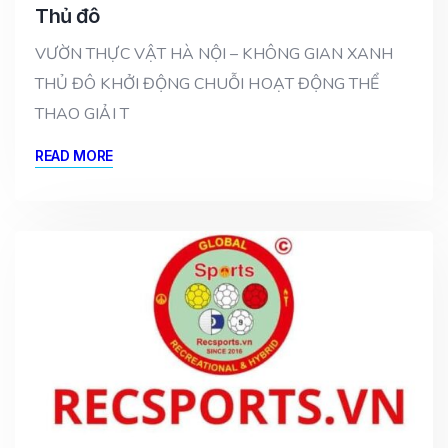
Thủ đô
VƯỜN THỰC VẬT HÀ NỘI – KHÔNG GIAN XANH
THỦ ĐÔ KHỞI ĐỘNG CHUỖI HOẠT ĐỘNG THỂ
THAO GIẢI T
READ MORE