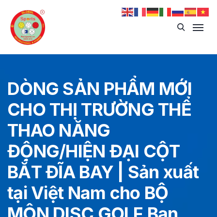
DÒNG SẢN PHẨM MỚI
CHO THỊ TRƯỜNG THỂ
THAO NĂNG
ĐỘNG/HIỆN ĐẠI CỘT
BẮT ĐĨA BAY | Sản xuất
tại Việt Nam cho BỘ
MÔN DISC GOLF Bạn