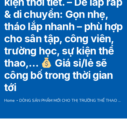
kiện thời tiết. – Dễ lắp ráp
& di chuyển: Gọn nhẹ,
tháo lắp nhanh – phù hợp
cho sân tập, công viên,
trường học, sự kiện thể
thao,…
Giá sỉ/lẻ sẽ
công bố trong thời gian
tới
Home
DÒNG SẢN PHẨM MỚI CHO THỊ TRƯỜNG THỂ THAO NĂNG ĐỘNG/HIỆN ĐẠI CỘT BẮT ĐĨA BAY | Sản xuất tại Việt Nam cho BỘ MÔN DISC GOLF Bạn đang tìm kiếm một trụ cột bắt đĩa bay (disc golf basket) trong bộ môn Disc Golf? RecSports