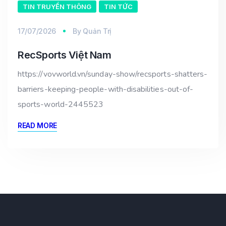
TIN TRUYỀN THÔNG
TIN TỨC
17/07/2026
By
Quản Trị
RecSports Việt Nam
https://vovworld.vn/sunday-show/recsports-shatters-
barriers-keeping-people-with-disabilities-out-of-
sports-world-2445523
READ MORE