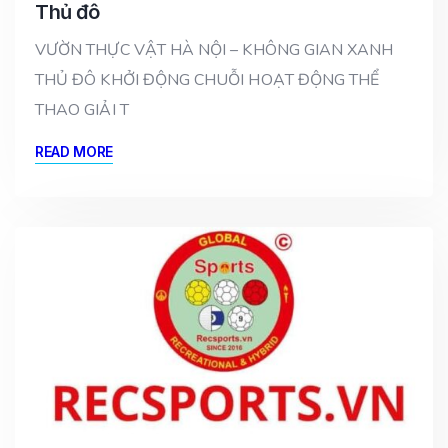
Thủ đô
VƯỜN THỰC VẬT HÀ NỘI – KHÔNG GIAN XANH
THỦ ĐÔ KHỞI ĐỘNG CHUỖI HOẠT ĐỘNG THỂ
THAO GIẢI T
READ MORE