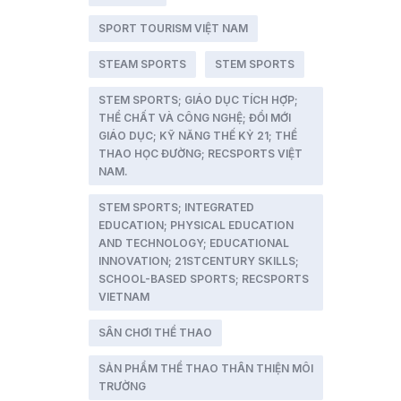
SPORT TOURISM VIỆT NAM
STEAM SPORTS
STEM SPORTS
STEM SPORTS; GIÁO DỤC TÍCH HỢP;
THỂ CHẤT VÀ CÔNG NGHỆ; ĐỔI MỚI
GIÁO DỤC; KỸ NĂNG THẾ KỶ 21; THỂ
THAO HỌC ĐƯỜNG; RECSPORTS VIỆT
NAM.
STEM SPORTS; INTEGRATED
EDUCATION; PHYSICAL EDUCATION
AND TECHNOLOGY; EDUCATIONAL
INNOVATION; 21STCENTURY SKILLS;
SCHOOL-BASED SPORTS; RECSPORTS
VIETNAM
SÂN CHƠI THỂ THAO
SẢN PHẨM THỂ THAO THÂN THIỆN MÔI
TRƯỜNG