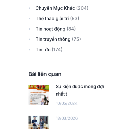
Chuyên Mục Khác
(204)
Thể thao giải trí
(83)
Tin hoạt động
(84)
Tin truyền thông
(75)
Tin tức
(174)
Bài liên quan
Sự kiện đuợc mong đợi
nhất t
10/05/2024
18/03/2026