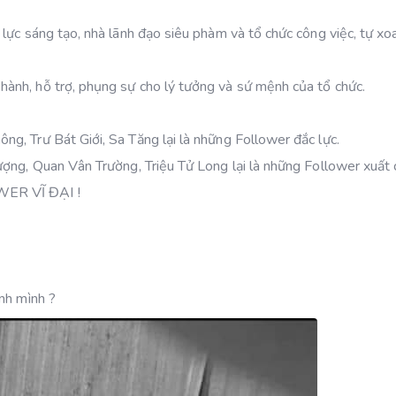
lực sáng tạo, nhà lãnh đạo siêu phàm và tổ chức công việc, tự xoa
ành, hỗ trợ, phụng sự cho lý tưởng và sứ mệnh của tổ chức.
g, Trư Bát Giới, Sa Tăng lại là những Follower đắc lực.
ượng, Quan Vân Trường, Triệu Tử Long lại là những Follower xuất 
WER VĨ ĐẠI !
nh mình ?