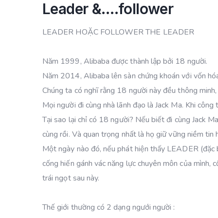
Leader &….follower
LEADER HOẶC FOLLOWER THE LEADER
Năm 1999, Alibaba được thành lập bởi 18 người.
Năm 2014, Alibaba lên sàn chứng khoán với vốn hóa
Chúng ta có nghĩ rằng 18 người này đều thông minh, 
Mọi người đi cùng nhà lãnh đạo là Jack Ma. Khi công ty
Tại sao lại chỉ có 18 người? Nếu biết đi cùng Jack M
cùng rồi. Và quan trọng nhất là họ giữ vững niềm ti
Một ngày nào đó, nếu phát hiện thấy LEADER (đặc bi
cống hiến gánh vác năng lực chuyên môn của mình, cố
trái ngọt sau này.
Thế giới thường có 2 dạng ngưới người :