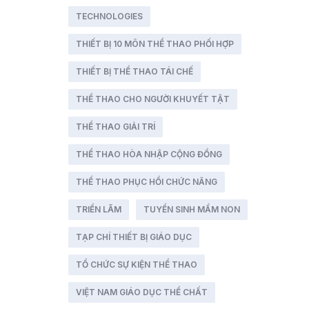
TECHNOLOGIES
THIẾT BỊ 10 MÔN THỂ THAO PHỐI HỢP
THIẾT BỊ THỂ THAO TÁI CHẾ
THỂ THAO CHO NGƯỜI KHUYẾT TẬT
THỂ THAO GIẢI TRÍ
THỂ THAO HÒA NHẬP CỘNG ĐỒNG
THỂ THAO PHỤC HỒI CHỨC NĂNG
TRIỂN LÃM
TUYỂN SINH MẦM NON
TẠP CHÍ THIẾT BỊ GIÁO DỤC
TỔ CHỨC SỰ KIỆN THỂ THAO
VIỆT NAM GIÁO DỤC THỂ CHẤT