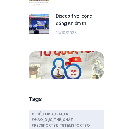
Discgolf với cộng
đồng Khiếm th
13/10/2025
Tags
#THỂ_THAO_GIẢI_TRÍ
#GIÁO_DỤC_THỂ_CHẤT
#RECSPORTS© #STEMSPORTS©