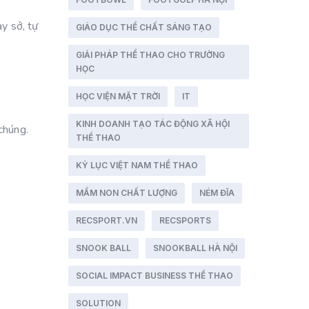
y sở, tự
GIÁO DỤC THỂ CHẤT SÁNG TẠO
GIẢI PHÁP THỂ THAO CHO TRƯỜNG
HỌC
HỌC VIỆN MẶT TRỜI
IT
KINH DOANH TẠO TÁC ĐỘNG XÃ HỘI
chúng.
THỂ THAO
KỶ LỤC VIỆT NAM THỂ THAO
MẦM NON CHẤT LƯỢNG
NÉM ĐĨA
RECSPORT.VN
RECSPORTS
SNOOK BALL
SNOOKBALL HÀ NỘI
SOCIAL IMPACT BUSINESS THỂ THAO
SOLUTION