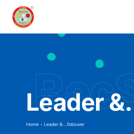
RecS
Leader &
Home
Leader &….follower