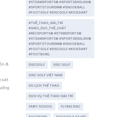
#STEAMSPORTS© #SPORTSENGLISH©
#SPORTSTOURISM© #SNOOKBALL
#FOOTGOLF #DISCGOLF #KICKDART
#THỂ_THAO_GIẢI_TRÍ
#GIÁO_DỤC_THỂ_CHẤT
#RECSPORTS© #STEMSPORTS©
#STEAMSPORTS© #SPORTSENGLISH©
#SPORTSTOURISM© #SNOOKBALL
#FOOTGOLF #DISCGOLF #KICKDART
#FOOTBOWL
ốn đi
DISCGOLF
DISC GOLF
DISC GOLF VIỆT NAM
m kết
DU LỊCH THỂ THAO
hưởng
DỊCH VỤ THỂ THAO GIẢI TRÍ
FAIRY SCHOOL
FLYING DISC
FOOTBOWL
FOOTGOLF HÀ NỘI