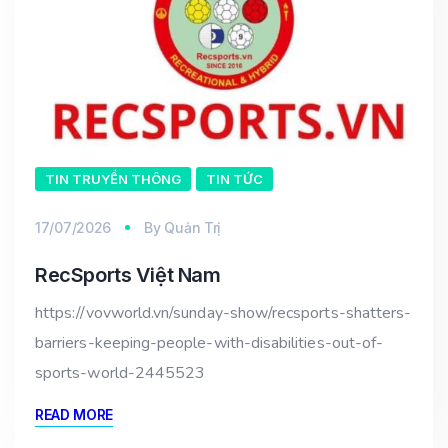
TIN TRUYỀN THÔNG
TIN TỨC
17/07/2026
By
Quản Trị
RecSports Việt Nam
https://vovworld.vn/sunday-show/recsports-shatters-
barriers-keeping-people-with-disabilities-out-of-
sports-world-2445523
READ MORE