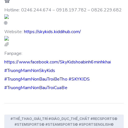
Hotline: 0246.244.674 – 0918.197.782 – 0826.229.682
Website:
https://skykids.kiddihub.com/
Fanpage:
https://www.facebook.com/SkyKidshoabinh6minhkhai
#TruongMamNonSkyKids
#TruongMamNonBauTroiBeTho
#SKYKIDS
#TruongMamNonBauTroiCuaBe
#THỂ_THAO_GIẢI_TRÍ #GIÁO_DỤC_THỂ_CHẤT #RECSPORTS©
#STEMSPORTS© #STEAMSPORTS© #SPORTSENGLISH©