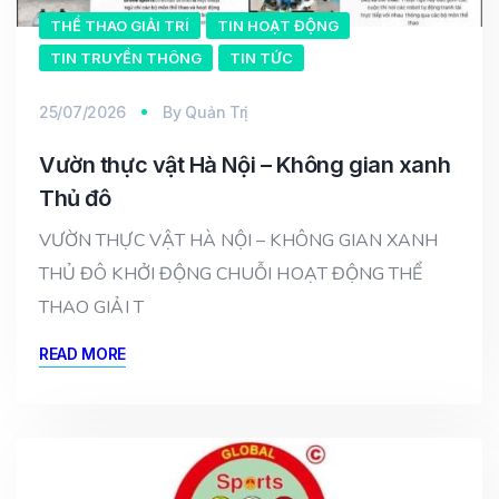
THỂ THAO GIẢI TRÍ
TIN HOẠT ĐỘNG
TIN TRUYỀN THÔNG
TIN TỨC
25/07/2026
By
Quản Trị
Vườn thực vật Hà Nội – Không gian xanh
Thủ đô
VƯỜN THỰC VẬT HÀ NỘI – KHÔNG GIAN XANH
THỦ ĐÔ KHỞI ĐỘNG CHUỖI HOẠT ĐỘNG THỂ
THAO GIẢI T
READ MORE