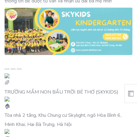
thông tin để được tư vấn và nhận ưu đãi ba mẹ nhé!
— — —
TRƯỜNG MẦM NON BẦU TRỜI BÉ THƠ (SKYKIDS)
Tòa nhà 2 tầng, Khu Chung cư Skylight, ngõ Hòa Bình 6,
Minh Khai, Hai Bà Trưng, Hà Nội