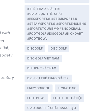
#THỂ_THAO_GIẢI_TRÍ
#GIÁO_DỤC_THỂ_CHẤT
#RECSPORTS© #STEMSPORTS©
#STEAMSPORTS© #SPORTSENGLISH©
#SPORTSTOURISM© #SNOOKBALL
) with
#FOOTGOLF #DISCGOLF #KICKDART
#FOOTBOWL
ive
ntial,
DISCGOLF
DISC GOLF
society
DISC GOLF VIỆT NAM
DU LỊCH THỂ THAO
tcentury
DỊCH VỤ THỂ THAO GIẢI TRÍ
FAIRY SCHOOL
FLYING DISC
FOOTBOWL
FOOTGOLF HÀ NỘI
GIÁO DỤC THỂ CHẤT SÁNG TẠO