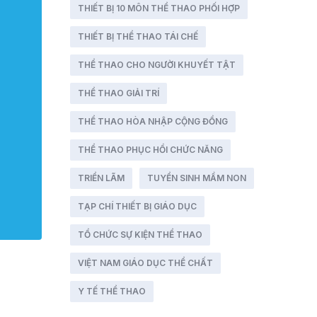
THIẾT BỊ 10 MÔN THỂ THAO PHỐI HỢP
THIẾT BỊ THỂ THAO TÁI CHẾ
THỂ THAO CHO NGƯỜI KHUYẾT TẬT
THỂ THAO GIẢI TRÍ
THỂ THAO HÒA NHẬP CỘNG ĐỒNG
THỂ THAO PHỤC HỒI CHỨC NĂNG
TRIỂN LÃM
TUYỂN SINH MẦM NON
TẠP CHÍ THIẾT BỊ GIÁO DỤC
TỔ CHỨC SỰ KIỆN THỂ THAO
VIỆT NAM GIÁO DỤC THỂ CHẤT
Y TẾ THỂ THAO