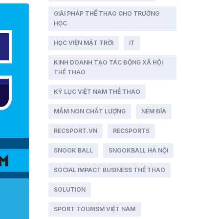
GIẢI PHÁP THỂ THAO CHO TRƯỜNG
HỌC
HỌC VIỆN MẶT TRỜI
IT
KINH DOANH TẠO TÁC ĐỘNG XÃ HỘI
THỂ THAO
KỶ LỤC VIỆT NAM THỂ THAO
MẦM NON CHẤT LƯỢNG
NÉM ĐĨA
RECSPORT.VN
RECSPORTS
SNOOK BALL
SNOOKBALL HÀ NỘI
SOCIAL IMPACT BUSINESS THỂ THAO
SOLUTION
SPORT TOURISM VIỆT NAM