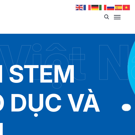
 Việt 
H STEM
 DỤC VÀ
M