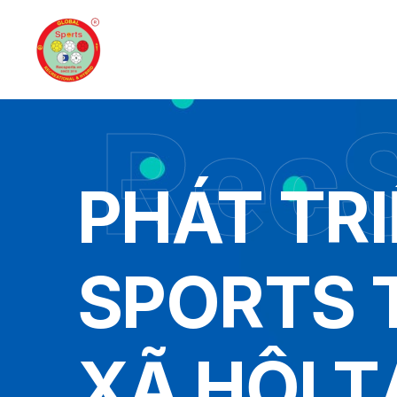
RecS
PHÁT TR
SPORTS 
XÃ HỘI T