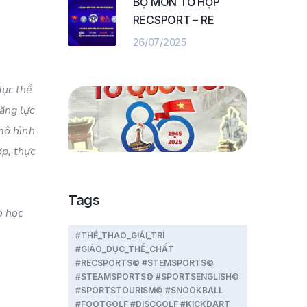
BỘ MÔN TỔ HỢP
RECSPORT – RE
26/07/2025
dục thể
ăng lực
 mô hình
p, thực
Tags
o học
#THỂ_THAO_GIẢI_TRÍ
#GIÁO_DỤC_THỂ_CHẤT
#RECSPORTS© #STEMSPORTS©
#STEAMSPORTS© #SPORTSENGLISH©
#SPORTSTOURISM© #SNOOKBALL
#FOOTGOLF #DISCGOLF #KICKDART