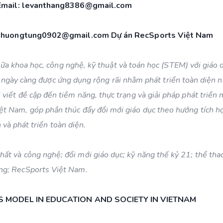
 Email: levanthang8386@gmail.com
nphuongtung0902@gmail.com Dự án RecSports Việt Nam
a khoa học, công nghệ, kỹ thuật và toán học (STEM) với giáo 
g ngày càng được ứng dụng rộng rãi nhằm phát triển toàn diện n
i viết đề cập đến tiềm năng, thực trạng và giải pháp phát triển
ệt Nam, góp phần thúc đẩy đổi mới giáo dục theo hướng tích hợ
n và phát triển toàn diện.
hất và công nghệ; đổi mới giáo dục; kỹ năng thế kỷ 21; thể tha
ng; RecSports Việt Nam.
 MODEL IN EDUCATION AND SOCIETY IN VIETNAM