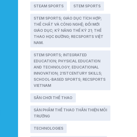
STEAM SPORTS
STEM SPORTS
STEM SPORTS; GIÁO DỤC TÍCH HỢP;
THỂ CHẤT VÀ CÔNG NGHỆ; ĐỔI MỚI
GIÁO DỤC; KỸ NĂNG THẾ KỶ 21; THỂ
THAO HỌC ĐƯỜNG; RECSPORTS VIỆT
NAM.
STEM SPORTS; INTEGRATED
EDUCATION; PHYSICAL EDUCATION
AND TECHNOLOGY; EDUCATIONAL
INNOVATION; 21STCENTURY SKILLS;
SCHOOL-BASED SPORTS; RECSPORTS
VIETNAM
SÂN CHƠI THỂ THAO
SẢN PHẨM THỂ THAO THÂN THIỆN MÔI
TRƯỜNG
TECHNOLOGIES