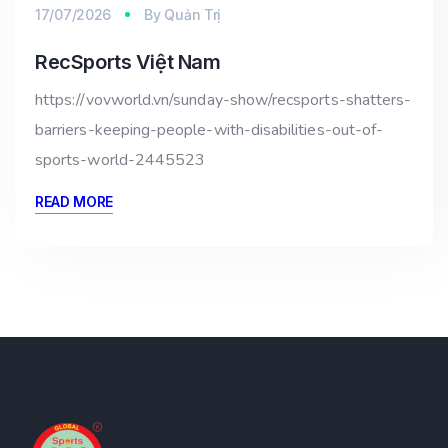
17/07/2026
By
Quản Trị
RecSports Việt Nam
https://vovworld.vn/sunday-show/recsports-shatters-
barriers-keeping-people-with-disabilities-out-of-
sports-world-2445523
READ MORE