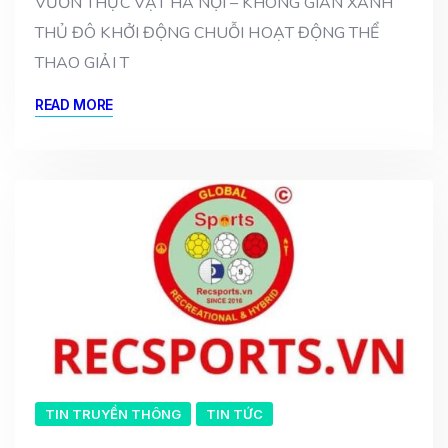
VƯỜN THỰC VẬT HÀ NỘI – KHÔNG GIAN XANH
THỦ ĐÔ KHỞI ĐỘNG CHUỖI HOẠT ĐỘNG THỂ
THAO GIẢI T
READ MORE
TIN TRUYỀN THÔNG
TIN TỨC