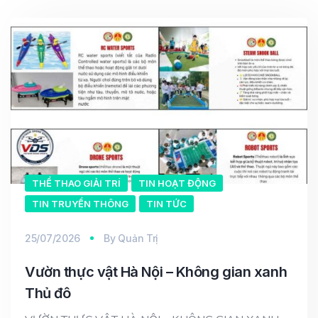
THỂ THAO GIẢI TRÍ
TIN HOẠT ĐỘNG
TIN TRUYỀN THÔNG
TIN TỨC
25/07/2026
By
Quản Trị
Vườn thực vật Hà Nội – Không gian xanh
Thủ đô