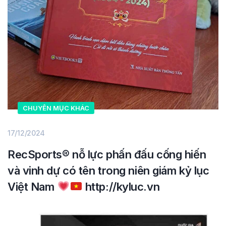
CHUYÊN MỤC KHÁC
17/12/2024
RecSports
®️
nỗ lực phấn đấu cống hiến
và vinh dự có tên trong niên giám kỷ lục
Việt Nam
http://kyluc.vn