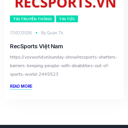
TIN TRUYỀN THÔNG
TIN TỨC
17/07/2026
By
Quản Trị
RecSports Việt Nam
https://vovworld.vn/sunday-show/recsports-shatters-
barriers-keeping-people-with-disabilities-out-of-
sports-world-2445523
READ MORE