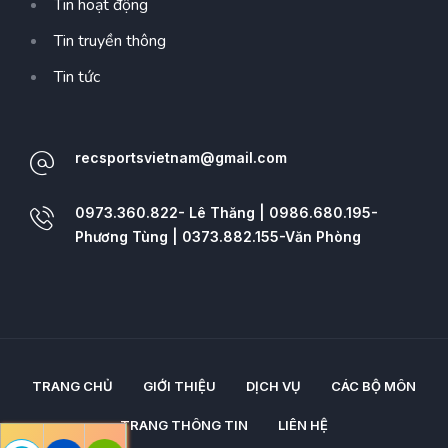
Tin hoạt động
Tin truyền thông
Tin tức
recsportsvietnam@gmail.com
0973.360.822- Lê Thăng | 0986.680.195-
Phương Tùng | 0373.882.155-Văn Phòng
TRANG CHỦ
GIỚI THIỆU
DỊCH VỤ
CÁC BỘ MÔN
TRANG THÔNG TIN
LIÊN HỆ