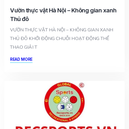
Vườn thực vật Hà Nội – Không gian xanh
Thủ đô
VƯỜN THỰC VẬT HÀ NỘI – KHÔNG GIAN XANH
THỦ ĐÔ KHỞI ĐỘNG CHUỖI HOẠT ĐỘNG THỂ
THAO GIẢI T
READ MORE