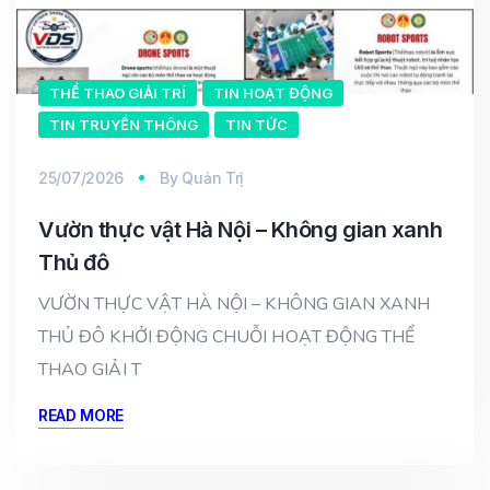
THỂ THAO GIẢI TRÍ
TIN HOẠT ĐỘNG
TIN TRUYỀN THÔNG
TIN TỨC
25/07/2026
By
Quản Trị
Vườn thực vật Hà Nội – Không gian xanh
Thủ đô
VƯỜN THỰC VẬT HÀ NỘI – KHÔNG GIAN XANH
THỦ ĐÔ KHỞI ĐỘNG CHUỖI HOẠT ĐỘNG THỂ
THAO GIẢI T
READ MORE