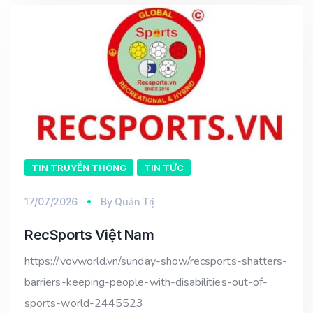
TIN TRUYỀN THÔNG
TIN TỨC
17/07/2026
By
Quản Trị
RecSports Việt Nam
https://vovworld.vn/sunday-show/recsports-shatters-
barriers-keeping-people-with-disabilities-out-of-
sports-world-2445523