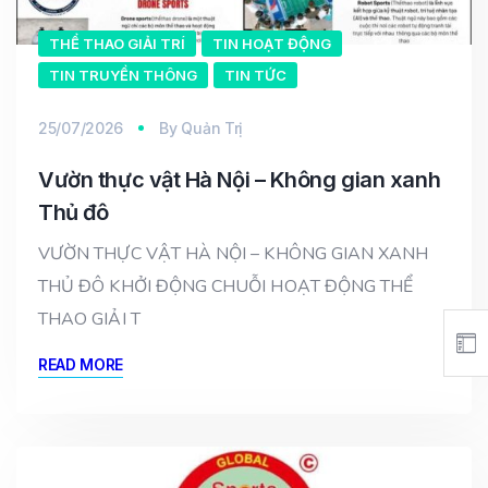
THỂ THAO GIẢI TRÍ
TIN HOẠT ĐỘNG
TIN TRUYỀN THÔNG
TIN TỨC
25/07/2026
By
Quản Trị
Vườn thực vật Hà Nội – Không gian xanh
Thủ đô
VƯỜN THỰC VẬT HÀ NỘI – KHÔNG GIAN XANH
THỦ ĐÔ KHỞI ĐỘNG CHUỖI HOẠT ĐỘNG THỂ
THAO GIẢI T
READ MORE