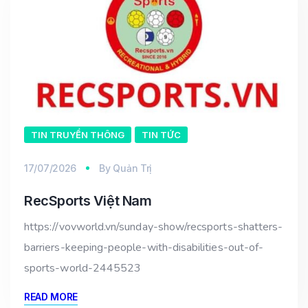
TIN TRUYỀN THÔNG
TIN TỨC
17/07/2026
By
Quản Trị
RecSports Việt Nam
https://vovworld.vn/sunday-show/recsports-shatters-
barriers-keeping-people-with-disabilities-out-of-
sports-world-2445523
READ MORE