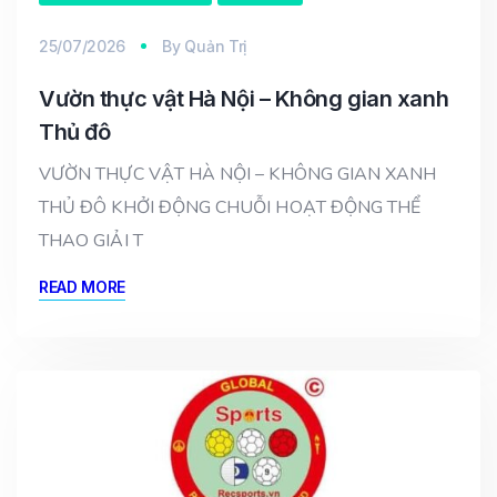
25/07/2026
By
Quản Trị
Vườn thực vật Hà Nội – Không gian xanh
Thủ đô
VƯỜN THỰC VẬT HÀ NỘI – KHÔNG GIAN XANH
THỦ ĐÔ KHỞI ĐỘNG CHUỖI HOẠT ĐỘNG THỂ
THAO GIẢI T
READ MORE