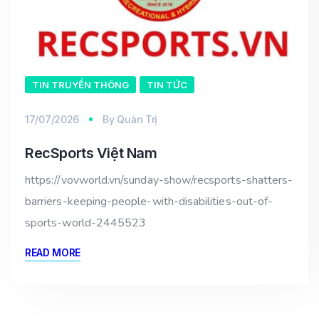
TIN TRUYỀN THÔNG
TIN TỨC
17/07/2026
By
Quản Trị
RecSports Việt Nam
https://vovworld.vn/sunday-show/recsports-shatters-
barriers-keeping-people-with-disabilities-out-of-
sports-world-2445523
READ MORE