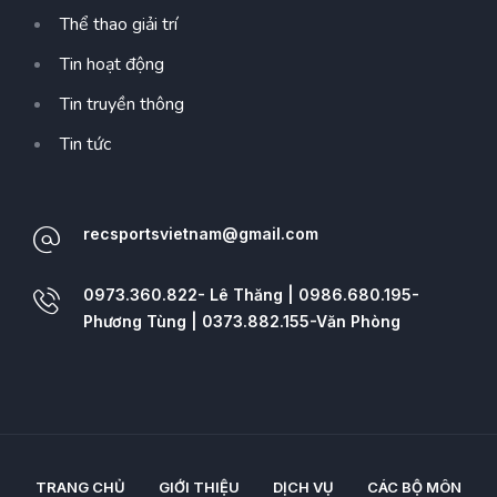
Thể thao giải trí
Tin hoạt động
Tin truyền thông
Tin tức
recsportsvietnam@gmail.com
0973.360.822- Lê Thăng | 0986.680.195-
Phương Tùng | 0373.882.155-Văn Phòng
TRANG CHỦ
GIỚI THIỆU
DỊCH VỤ
CÁC BỘ MÔN