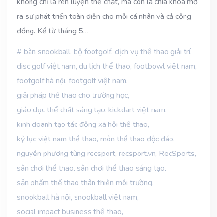
không chỉ là rèn luyện thể chất, mà còn là chìa khóa mở
ra sự phát triển toàn diện cho mỗi cá nhân và cả cộng
đồng. Kể từ tháng 5…
bàn snookball
,
bộ footgolf
,
dịch vụ thể thao giải trí
,
disc golf việt nam
,
du lịch thể thao
,
footbowl việt nam
,
footgolf hà nội
,
footgolf việt nam
,
giải pháp thể thao cho trường học
,
giáo dục thể chất sáng tạo
,
kickdart việt nam
,
kinh doanh tạo tác động xã hội thể thao
,
kỷ lục việt nam thể thao
,
môn thể thao độc đáo
,
nguyễn phương tùng recsport
,
recsport.vn
,
RecSports
,
sân chơi thể thao
,
sân chơi thể thao sáng tạo
,
sản phẩm thể thao thân thiện môi trường
,
snookball hà nội
,
snookball việt nam
,
social impact business thể thao
,