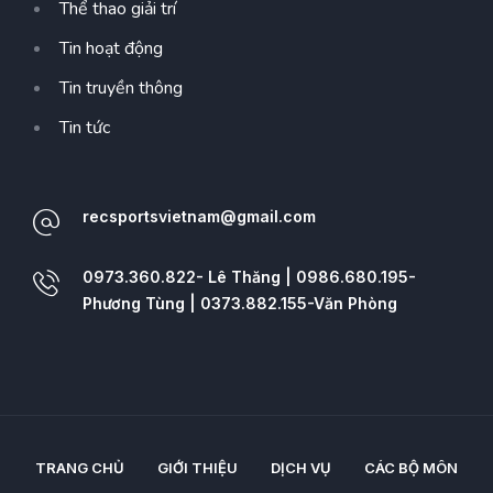
Thể thao giải trí
Tin hoạt động
Tin truyền thông
Tin tức
recsportsvietnam@gmail.com
0973.360.822- Lê Thăng | 0986.680.195-
Phương Tùng | 0373.882.155-Văn Phòng
TRANG CHỦ
GIỚI THIỆU
DỊCH VỤ
CÁC BỘ MÔN