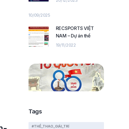
20/12/2023
10/09/2025
RECSPORTS VIỆT
NAM – Dự án thể
19/11/2022
Tags
n-
#THỂ_THAO_GIẢI_TRÍ