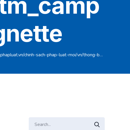
utm_camp
gnette
he-duc-the-thao-viet-nam-den-2030-tam-nhin-den-2045?zarsrc=30&utm_source=zalo&utm_medium=zalo&utm_campaign=zalo#google_vignette