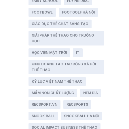
FAIRY SCHOOL
FLYING DISC
FOOTBOWL
FOOTGOLF HÀ NỘI
GIÁO DỤC THỂ CHẤT SÁNG TẠO
GIẢI PHÁP THỂ THAO CHO TRƯỜNG
HỌC
HỌC VIỆN MẶT TRỜI
IT
KINH DOANH TẠO TÁC ĐỘNG XÃ HỘI
THỂ THAO
KỶ LỤC VIỆT NAM THỂ THAO
MẦM NON CHẤT LƯỢNG
NÉM ĐĨA
RECSPORT.VN
RECSPORTS
SNOOK BALL
SNOOKBALL HÀ NỘI
SOCIAL IMPACT BUSINESS THỂ THAO