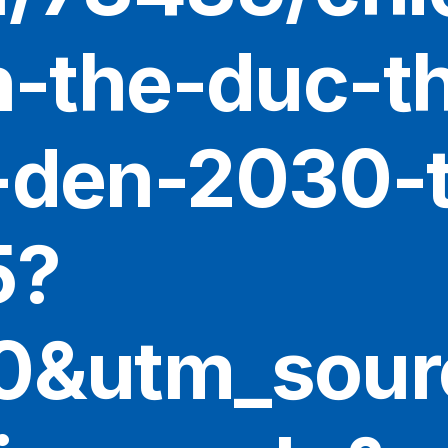
n-the-duc-t
-den-2030-
5?
0&utm_sour