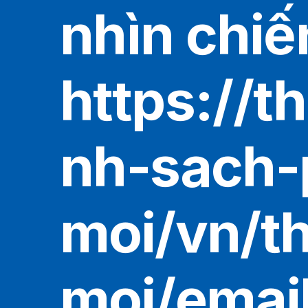
nhìn chiế
https://t
nh-sach-
moi/vn/t
moi/emai