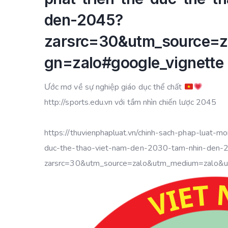
den-2045?
zarsrc=30&utm_source=
gn=zalo#google_vignette
Ước mơ về sự nghiệp giáo dục thể chất
http://sports.edu.vn với tầm nhìn chiến lược 2045
https://thuvienphapluat.vn/chinh-sach-phap-luat-m
duc-the-thao-viet-nam-den-2030-tam-nhin-den-
zarsrc=30&utm_source=zalo&utm_medium=zalo&u