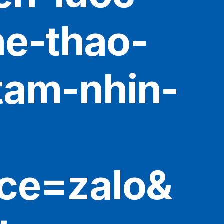
he-thao-
tam-nhin-
ce=zalo&