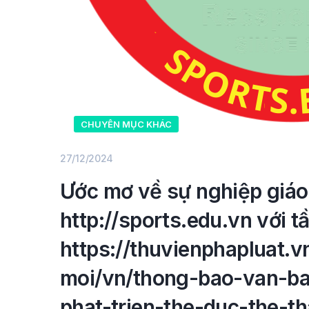
CHUYÊN MỤC KHÁC
27/12/2024
Ước mơ về sự nghiệp giáo
http://sports.edu.vn với 
https://thuvienphapluat.
moi/vn/thong-bao-van-ba
phat-trien-the-duc-the-