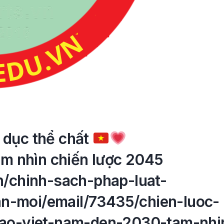
 dục thể chất
tầm nhìn chiến lược 2045
vn/chinh-sach-phap-luat-
n-moi/email/73435/chien-luoc-
thao-viet-nam-den-2030-tam-nhi