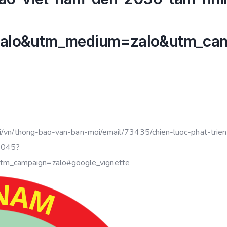
zalo&utm_medium=zalo&utm_ca
oi/vn/thong-bao-van-ban-moi/email/73435/chien-luoc-phat-trien
2045?
tm_campaign=zalo#google_vignette