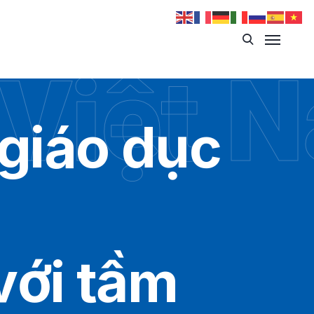
 Việt 
giáo dục
với tầm