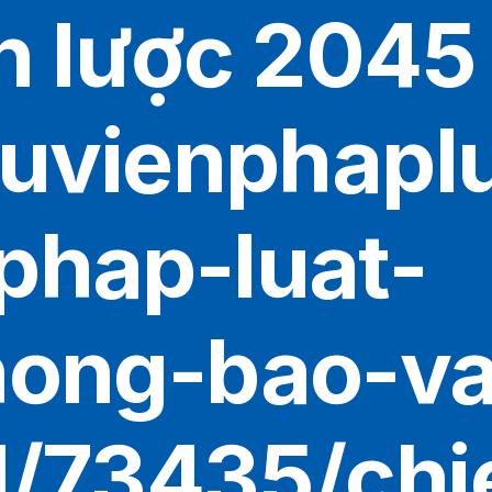
n lược 2045
huvienphapl
phap-luat-
hong-bao-v
l/73435/chi