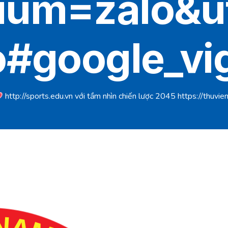
ium=zalo&
o#google_vi
http://sports.edu.vn với tầm nhìn chiến lược 2045 https://thuvienphapluat.vn/chinh-sach-phap-luat-moi/vn/thong-bao-van-ban-moi/email/73435/chien-luoc-phat-trien-t