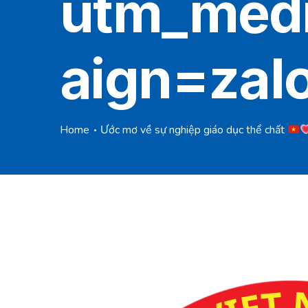
utm_med
aign=zal
Home
Ước mơ về sự nghiệp giáo dục thể chất