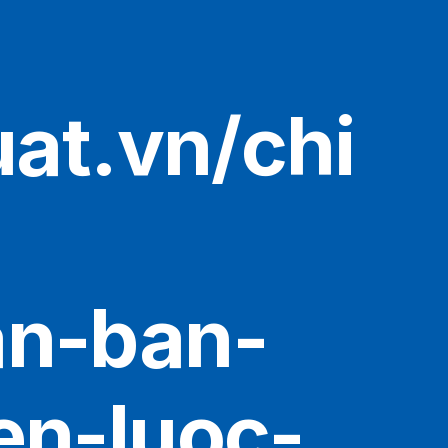
uat.vn/chi
an-ban-
en-luoc-