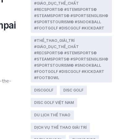
#GIÁO_DỤC_THỂ_CHẤT
#RECSPORTS© #STEMSPORTS©
#STEAMSPORTS© #SPORTSENGLISH©
mpai
#SPORTSTOURISM© #SNOOKBALL
#FOOTGOLF #DISCGOLF #KICKDART
#THỂ_THAO_GIẢI_TRÍ
#GIÁO_DỤC_THỂ_CHẤT
#RECSPORTS© #STEMSPORTS©
#STEAMSPORTS© #SPORTSENGLISH©
#SPORTSTOURISM© #SNOOKBALL
#FOOTGOLF #DISCGOLF #KICKDART
#FOOTBOWL
-the-
DISCGOLF
DISC GOLF
DISC GOLF VIỆT NAM
DU LỊCH THỂ THAO
DỊCH VỤ THỂ THAO GIẢI TRÍ