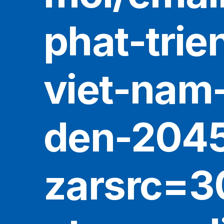
phat-trie
viet-nam
den-204
zarsrc=3