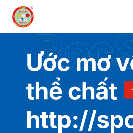
RecS
Ước mơ v
thể chất
http://sp