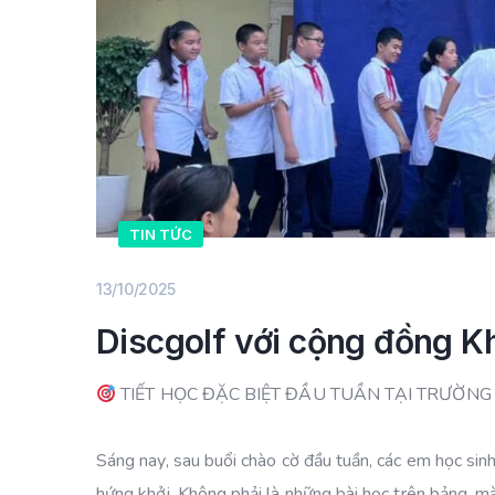
TIN TỨC
13/10/2025
Discgolf với cộng đồng K
TIẾT HỌC ĐẶC BIỆT ĐẦU TUẦN TẠI TRƯỜNG
Sáng nay, sau buổi chào cờ đầu tuần, các em học sin
hứng khởi. Không phải là những bài học trên bảng, m