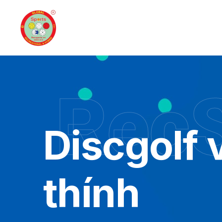
RecS
Discgolf 
thính