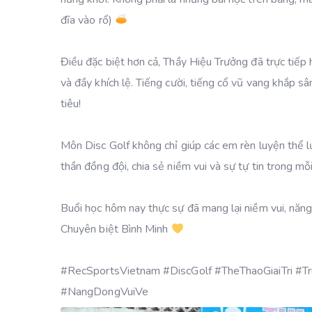
đĩa vào rổ)
Điều đặc biệt hơn cả, Thầy Hiệu Trưởng đã trực tiếp 
và đầy khích lệ. Tiếng cười, tiếng cổ vũ vang khắp s
tiêu!
Môn Disc Golf không chỉ giúp các em rèn luyện thể lự
thần đồng đội, chia sẻ niềm vui và sự tự tin trong mỗ
Buổi học hôm nay thực sự đã mang lại niềm vui, năng
Chuyên biệt Bình Minh
#RecSportsVietnam #DiscGolf #TheThaoGiaiTri #T
#NangDongVuiVe