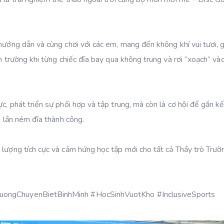
hướng dẫn và cùng chơi với các em, mang đến không khí vui tươi, 
ân trường khi từng chiếc đĩa bay qua không trung và rơi “xoạch” và
c, phát triển sự phối hợp và tập trung, mà còn là cơ hội để gắn kế
i lần ném đĩa thành công.
 lượng tích cực và cảm hứng học tập mới cho tất cả Thầy trò Trườ
ruongChuyenBietBinhMinh #HocSinhVuotKho #InclusiveSports