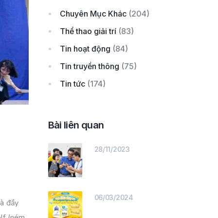
Chuyên Mục Khác
(204)
Thể thao giải trí
(83)
Tin hoạt động
(84)
Tin truyền thông
(75)
Tin tức
(174)
Bài liên quan
28/11/2023
06/03/2024
và đầy
olf (ném