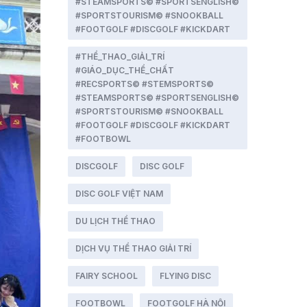
#STEAMSPORTS© #SPORTSENGLISH©
#SPORTSTOURISM© #SNOOKBALL
#FOOTGOLF #DISCGOLF #KICKDART
#THỂ_THAO_GIẢI_TRÍ
#GIÁO_DỤC_THỂ_CHẤT
#RECSPORTS© #STEMSPORTS©
#STEAMSPORTS© #SPORTSENGLISH©
#SPORTSTOURISM© #SNOOKBALL
#FOOTGOLF #DISCGOLF #KICKDART
#FOOTBOWL
DISCGOLF
DISC GOLF
DISC GOLF VIỆT NAM
DU LỊCH THỂ THAO
DỊCH VỤ THỂ THAO GIẢI TRÍ
FAIRY SCHOOL
FLYING DISC
FOOTBOWL
FOOTGOLF HÀ NỘI