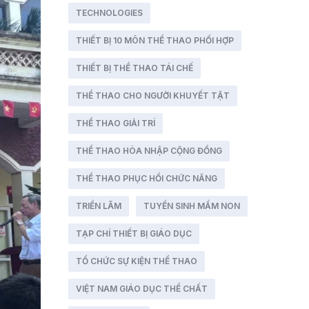
TECHNOLOGIES
THIẾT BỊ 10 MÔN THỂ THAO PHỐI HỢP
THIẾT BỊ THỂ THAO TÁI CHẾ
THỂ THAO CHO NGƯỜI KHUYẾT TẬT
THỂ THAO GIẢI TRÍ
THỂ THAO HÒA NHẬP CỘNG ĐỒNG
THỂ THAO PHỤC HỒI CHỨC NĂNG
TRIỂN LÃM
TUYỂN SINH MẦM NON
TẠP CHÍ THIẾT BỊ GIÁO DỤC
TỔ CHỨC SỰ KIỆN THỂ THAO
VIỆT NAM GIÁO DỤC THỂ CHẤT