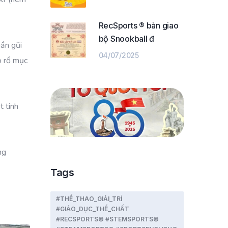
RecSports ® bàn giao
bộ Snookball đ
gần gũi
04/07/2025
o rổ mục
t tinh
ng
Tags
#THỂ_THAO_GIẢI_TRÍ
#GIÁO_DỤC_THỂ_CHẤT
#RECSPORTS© #STEMSPORTS©