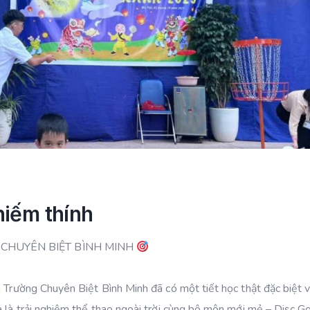
hiếm thính
 CHUYÊN BIỆT BÌNH MINH
h Trường Chuyên Biệt Bình Minh đã có một tiết học thật đặc biệt 
à là trải nghiệm thể thao ngoài trời cùng bộ môn mới mẻ – Disc G