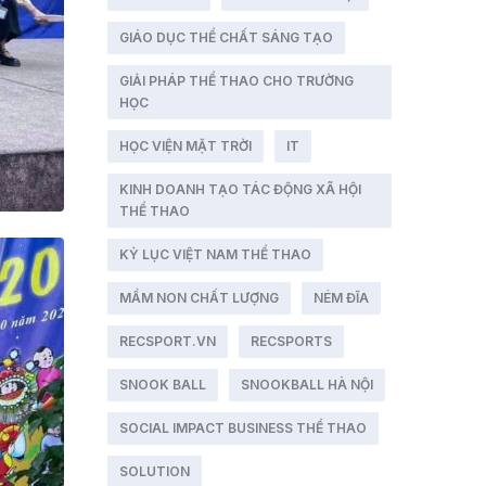
GIÁO DỤC THỂ CHẤT SÁNG TẠO
GIẢI PHÁP THỂ THAO CHO TRƯỜNG
HỌC
HỌC VIỆN MẶT TRỜI
IT
KINH DOANH TẠO TÁC ĐỘNG XÃ HỘI
THỂ THAO
KỶ LỤC VIỆT NAM THỂ THAO
MẦM NON CHẤT LƯỢNG
NÉM ĐĨA
RECSPORT.VN
RECSPORTS
SNOOK BALL
SNOOKBALL HÀ NỘI
SOCIAL IMPACT BUSINESS THỂ THAO
SOLUTION