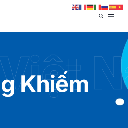
 Việt 
ng Khiếm