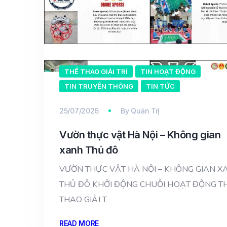
THỂ THAO GIẢI TRÍ
TIN HOẠT ĐỘNG
TIN TRUYỀN THÔNG
TIN TỨC
25/07/2026
By
Quản Trị
Vườn thực vật Hà Nội – Không gian
xanh Thủ đô
VƯỜN THỰC VẬT HÀ NỘI – KHÔNG GIAN X
THỦ ĐÔ KHỞI ĐỘNG CHUỖI HOẠT ĐỘNG T
THAO GIẢI T
READ MORE