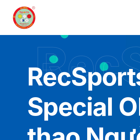
RecS
RecSport
Special O
thao Ngườ