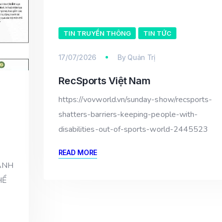
TIN TRUYỀN THÔNG
TIN TỨC
17/07/2026
By
Quản Trị
RecSports Việt Nam
https://vovworld.vn/sunday-show/recsports-
shatters-barriers-keeping-people-with-
disabilities-out-of-sports-world-2445523
READ MORE
ANH
HỂ