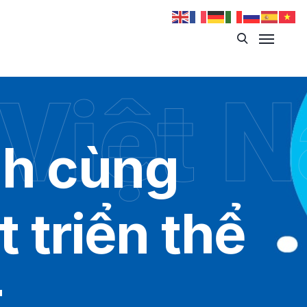
 Việt 
nh cùng
 triển thể
t