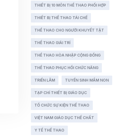
THIẾT BỊ 10 MÔN THỂ THAO PHỐI HỢP
THIẾT BỊ THỂ THAO TÁI CHẾ
THỂ THAO CHO NGƯỜI KHUYẾT TẬT
THỂ THAO GIẢI TRÍ
THỂ THAO HÒA NHẬP CỘNG ĐỒNG
THỂ THAO PHỤC HỒI CHỨC NĂNG
TRIỂN LÃM
TUYỂN SINH MẦM NON
TẠP CHÍ THIẾT BỊ GIÁO DỤC
TỔ CHỨC SỰ KIỆN THỂ THAO
VIỆT NAM GIÁO DỤC THỂ CHẤT
Y TẾ THỂ THAO