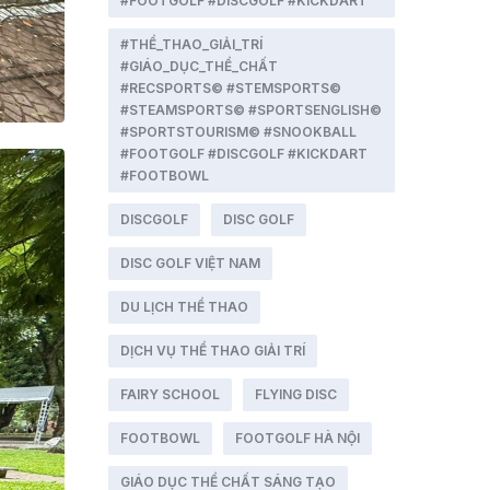
#FOOTGOLF #DISCGOLF #KICKDART
#THỂ_THAO_GIẢI_TRÍ
#GIÁO_DỤC_THỂ_CHẤT
#RECSPORTS© #STEMSPORTS©
#STEAMSPORTS© #SPORTSENGLISH©
#SPORTSTOURISM© #SNOOKBALL
#FOOTGOLF #DISCGOLF #KICKDART
#FOOTBOWL
DISCGOLF
DISC GOLF
DISC GOLF VIỆT NAM
DU LỊCH THỂ THAO
DỊCH VỤ THỂ THAO GIẢI TRÍ
FAIRY SCHOOL
FLYING DISC
FOOTBOWL
FOOTGOLF HÀ NỘI
GIÁO DỤC THỂ CHẤT SÁNG TẠO