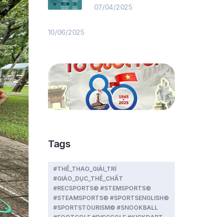
07/04/2025
10/06/2025
Tags
#THỂ_THAO_GIẢI_TRÍ
#GIÁO_DỤC_THỂ_CHẤT
#RECSPORTS© #STEMSPORTS©
#STEAMSPORTS© #SPORTSENGLISH©
#SPORTSTOURISM© #SNOOKBALL