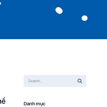
hể
Danh mục