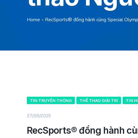
Home
RecSports®️ đồng hành cùng Special Olympic
TIN TRUYỀN THÔNG
THỂ THAO GIẢI TRÍ
TIN 
27/09/2025
RecSports®️ đồng hành cùn