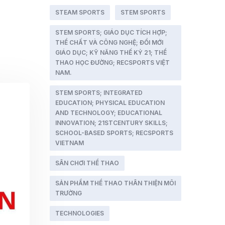
STEAM SPORTS
STEM SPORTS
STEM SPORTS; GIÁO DỤC TÍCH HỢP;
THỂ CHẤT VÀ CÔNG NGHỆ; ĐỔI MỚI
GIÁO DỤC; KỸ NĂNG THẾ KỶ 21; THỂ
THAO HỌC ĐƯỜNG; RECSPORTS VIỆT
NAM.
STEM SPORTS; INTEGRATED
EDUCATION; PHYSICAL EDUCATION
AND TECHNOLOGY; EDUCATIONAL
INNOVATION; 21STCENTURY SKILLS;
SCHOOL-BASED SPORTS; RECSPORTS
VIETNAM
SÂN CHƠI THỂ THAO
SẢN PHẨM THỂ THAO THÂN THIỆN MÔI
TRƯỜNG
TECHNOLOGIES