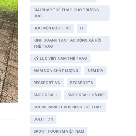
GIẢI PHÁP THỂ THAO CHO TRƯỜNG
HỌC
HỌC VIỆN MẶT TRỜI
IT
KINH DOANH TẠO TÁC ĐỘNG XÃ HỘI
THỂ THAO
KỶ LỤC VIỆT NAM THỂ THAO
MẦM NON CHẤT LƯỢNG
NÉM ĐĨA
RECSPORT.VN
RECSPORTS
SNOOK BALL
SNOOKBALL HÀ NỘI
SOCIAL IMPACT BUSINESS THỂ THAO
SOLUTION
SPORT TOURISM VIỆT NAM