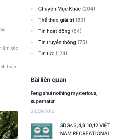
Chuyên Mục Khác
(204)
Thể thao giải trí
(83)
hai
Tin hoạt động
(84)
Tin truyền thông
(75)
ghiệm các
Tin tức
(174)
inh thần
Bài liên quan
Feng shui nothing mysterious,
supernatur
28/09/2016
SDGs 3,4,8,10,12 VIỆT
NAM RECREATIONAL